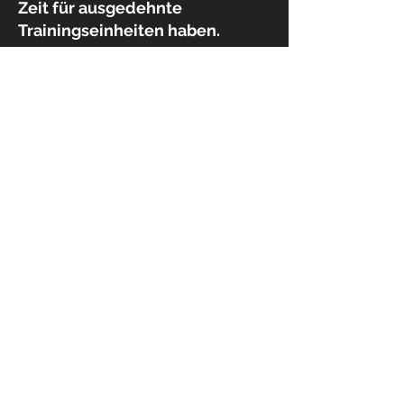
Zeit für ausgedehnte
Trainingseinheiten haben.
Interesse
geweckt?
Gut Osterholz 1
25524 Breitenburg
Poststraße 5
25524 Itzehoe
01575 6830741
kontakt@20for7-ems.de